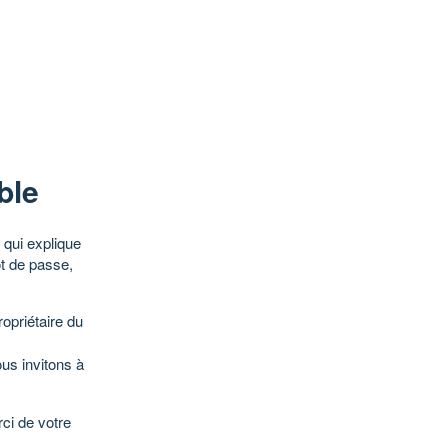
ble
qui explique
ot de passe,
opriétaire du
ous invitons à
ci de votre